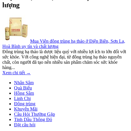
lượng
Mua Viên đông trùng hạ thảo ở Điện Biên, Sơn La,
Hoà Bình uy tín và chất lượng
Đông trùng hạ thảo là dược liệu quý với nhiều lợi ích to lớn đối với
sức khỏe. Với công nghệ hiện đại, từ đông trùng hạ thảo nguyên
chất, còn người đã tạo nên nhiều sản phẩm chăm sóc sức khỏe
hàng...
Xem chi tiết →
Nhân Sâm
Quà Biếu
Hồng Sâm
Linh Chi
Đông trùng
Khuyến Mãi
Câu Hỏi Thường Gặp
Tinh Dầu Thông Đỏ
Đặt câu hỏi