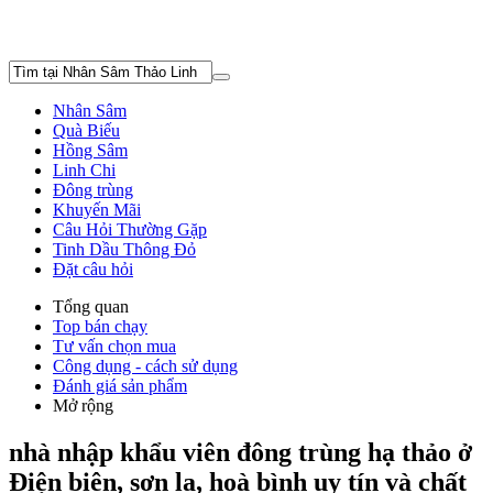
Nhân Sâm
Quà Biếu
Hồng Sâm
Linh Chi
Đông trùng
Khuyến Mãi
Câu Hỏi Thường Gặp
Tinh Dầu Thông Đỏ
Đặt câu hỏi
Tổng quan
Top bán chạy
Tư vấn chọn mua
Công dụng - cách sử dụng
Đánh giá sản phẩm
Mở rộng
nhà nhập khẩu viên đông trùng hạ thảo ở
Điện biên, sơn la, hoà bình uy tín và chất