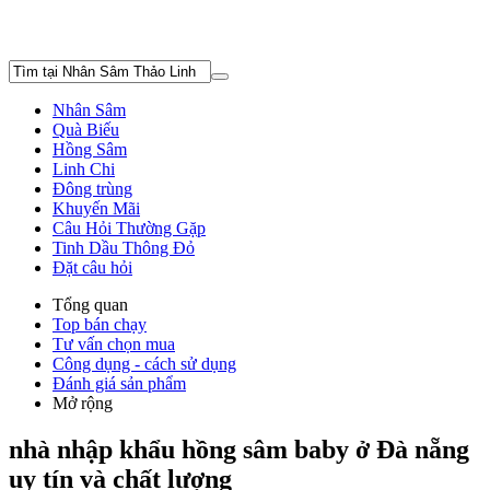
Nhân Sâm
Quà Biếu
Hồng Sâm
Linh Chi
Đông trùng
Khuyến Mãi
Câu Hỏi Thường Gặp
Tinh Dầu Thông Đỏ
Đặt câu hỏi
Tổng quan
Top bán chạy
Tư vấn chọn mua
Công dụng - cách sử dụng
Đánh giá sản phẩm
Mở rộng
nhà nhập khẩu hồng sâm baby ở Đà nẵng
uy tín và chất lượng