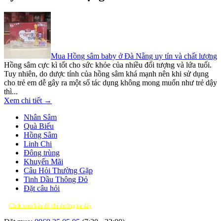
Mua Hồng sâm baby ở Đà Nẵng uy tín và chất lượng
Hồng sâm cực kì tốt cho sức khỏe của nhiều đối tượng và lứa tuổi.
Tuy nhiên, do dược tính của hồng sâm khá mạnh nên khi sử dụng
cho trẻ em dễ gây ra một số tác dụng không mong muốn như trẻ dậy
thì...
Xem chi tiết →
Nhân Sâm
Quà Biếu
Hồng Sâm
Linh Chi
Đông trùng
Khuyến Mãi
Câu Hỏi Thường Gặp
Tinh Dầu Thông Đỏ
Đặt câu hỏi
Click xem bản đồ chỉ đường tại đây