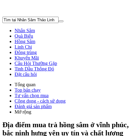
Nhân Sâm
Quà Biếu
Hồng Sâm
Linh Chi
Đông trùng
Khuyến Mãi
Câu Hỏi Thường Gặp
Tinh Dầu Thông Đỏ
Đặt câu hỏi
Tổng quan
Top bán chạy
Tư vấn chọn mua
Công dụng - cách sử dụng
Đánh giá sản phẩm
Mở rộng
Địa điểm mua trà hồng sâm ở vĩnh phúc,
bắc ninh hưng yên uy tín và chất lượng