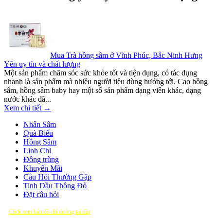
Mua Trà hồng sâm ở Vĩnh Phúc, Bắc Ninh Hưng
Yên uy tín và chất lượng
Một sản phẩm chăm sóc sức khỏe tốt và tiện dụng, có tác dụng
nhanh là sản phẩm mà nhiều người tiêu dùng hướng tới. Cao hồng
sâm, hồng sâm baby hay một số sản phẩm dạng viên khác, dạng
nước khác đã...
Xem chi tiết →
Nhân Sâm
Quà Biếu
Hồng Sâm
Linh Chi
Đông trùng
Khuyến Mãi
Câu Hỏi Thường Gặp
Tinh Dầu Thông Đỏ
Đặt câu hỏi
Click xem bản đồ chỉ đường tại đây