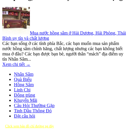
Mua nước hồng sâm ở Hải Dương, Hải Phòng, Thái
Bình uy tín và chất lượng
Các bạn sống ở các tỉnh phía Bắc, các bạn muốn mua sản phẩm
nước hồng sâm chính hãng, chất lượng nhưng các bạn không biết
mua ở đâu? Các bạn được bạn bè, người thân “mách” địa điểm uy
tín Nhân Sâm...
Xem chi tiết →
Nhân Sâm
Quà Biếu
Hồng Sâm
Linh Chi
Đông trùng
Khuyến Mãi
Câu Hỏi Thường Gặp
Tinh Dầu Thông Đỏ
Đặt câu hỏi
Click xem bản đồ chỉ đường tại đây