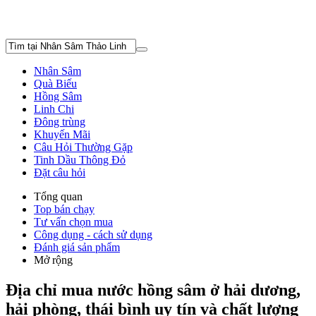
Nhân Sâm
Quà Biếu
Hồng Sâm
Linh Chi
Đông trùng
Khuyến Mãi
Câu Hỏi Thường Gặp
Tinh Dầu Thông Đỏ
Đặt câu hỏi
Tổng quan
Top bán chạy
Tư vấn chọn mua
Công dụng - cách sử dụng
Đánh giá sản phẩm
Mở rộng
Địa chỉ mua nước hồng sâm ở hải dương,
hải phòng, thái bình uy tín và chất lượng