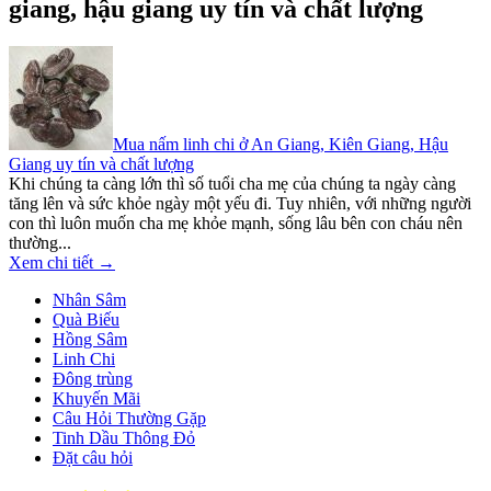
giang, hậu giang uy tín và chất lượng
Mua nấm linh chi ở An Giang, Kiên Giang, Hậu
Giang uy tín và chất lượng
Khi chúng ta càng lớn thì số tuổi cha mẹ của chúng ta ngày càng
tăng lên và sức khỏe ngày một yếu đi. Tuy nhiên, với những người
con thì luôn muốn cha mẹ khỏe mạnh, sống lâu bên con cháu nên
thường...
Xem chi tiết →
Nhân Sâm
Quà Biếu
Hồng Sâm
Linh Chi
Đông trùng
Khuyến Mãi
Câu Hỏi Thường Gặp
Tinh Dầu Thông Đỏ
Đặt câu hỏi