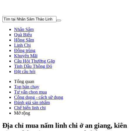
Nhân Sâm
Quà Biếu
Hồng Sâm
Linh Chi
Đông trùng
Khuyến Mãi
Câu Hỏi Thường Gặp
Tinh Dầu Thông Đỏ
Đặt câu hỏi
Tổng quan
Top bán chạy
Tư vấn chọn mua
Công dụng - cách sử dụng
Đánh giá sản phẩm
Chế biến linh chi
Mở rộng
Địa chỉ mua nấm linh chi ở an giang, kiên