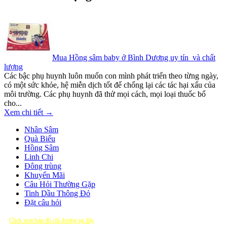
Mua Hồng sâm baby ở Bình Dương uy tín và chất
lượng
Các bậc phụ huynh luôn muốn con mình phát triển theo từng ngày,
có một sức khỏe, hệ miễn dịch tốt để chống lại các tác hại xấu của
môi trường. Các phụ huynh đã thử mọi cách, mọi loại thuốc bổ
cho...
Xem chi tiết →
Nhân Sâm
Quà Biếu
Hồng Sâm
Linh Chi
Đông trùng
Khuyến Mãi
Câu Hỏi Thường Gặp
Tinh Dầu Thông Đỏ
Đặt câu hỏi
Click xem bản đồ chỉ đường tại đây