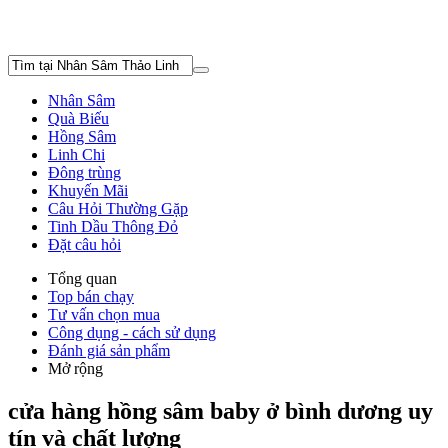
Nhân Sâm
Quà Biếu
Hồng Sâm
Linh Chi
Đông trùng
Khuyến Mãi
Câu Hỏi Thường Gặp
Tinh Dầu Thông Đỏ
Đặt câu hỏi
Tổng quan
Top bán chạy
Tư vấn chọn mua
Công dụng - cách sử dụng
Đánh giá sản phẩm
Mở rộng
cửa hàng hồng sâm baby ở bình dương uy
tín và chất lượng