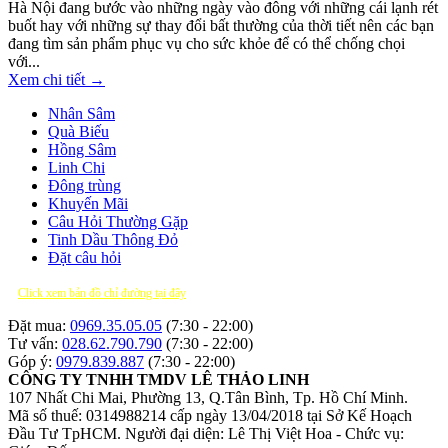
Hà Nội đang bước vào những ngày vào đông với những cái lạnh rét
buốt hay với những sự thay đổi bất thường của thời tiết nên các bạn
đang tìm sản phẩm phục vụ cho sức khỏe để có thể chống chọi
với...
Xem chi tiết →
Nhân Sâm
Quà Biếu
Hồng Sâm
Linh Chi
Đông trùng
Khuyến Mãi
Câu Hỏi Thường Gặp
Tinh Dầu Thông Đỏ
Đặt câu hỏi
Click xem bản đồ chỉ đường tại đây
Đặt mua:
0969.35.05.05
(7:30 - 22:00)
Tư vấn:
028.62.790.790
(7:30 - 22:00)
Góp ý:
0979.839.887
(7:30 - 22:00)
CÔNG TY TNHH TMDV LÊ THẢO LINH
107 Nhất Chi Mai, Phường 13, Q.Tân Bình, Tp. Hồ Chí Minh.
Mã số thuế: 0314988214 cấp ngày 13/04/2018 tại Sở Kế Hoạch
Đầu Tư TpHCM.
Người đại diện: Lê Thị Việt Hoa - Chức vụ: