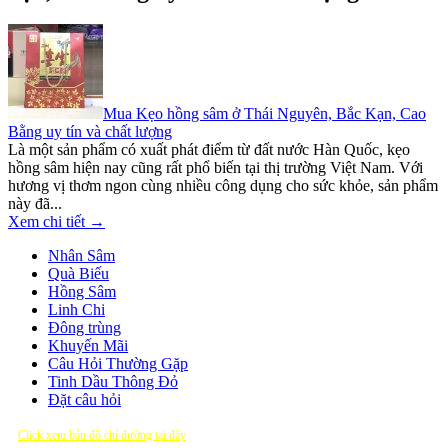
Mua Kẹo hồng sâm ở Thái Nguyên, Bắc Kạn, Cao
Bằng uy tín và chất lượng
Là một sản phẩm có xuất phát điểm từ đất nước Hàn Quốc, kẹo
hồng sâm hiện nay cũng rất phổ biến tại thị trường Việt Nam. Với
hương vị thơm ngon cùng nhiều công dụng cho sức khỏe, sản phẩm
này đã...
Xem chi tiết →
Nhân Sâm
Quà Biếu
Hồng Sâm
Linh Chi
Đông trùng
Khuyến Mãi
Câu Hỏi Thường Gặp
Tinh Dầu Thông Đỏ
Đặt câu hỏi
Click xem bản đồ chỉ đường tại đây