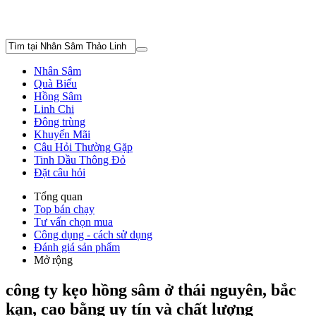
Nhân Sâm
Quà Biếu
Hồng Sâm
Linh Chi
Đông trùng
Khuyến Mãi
Câu Hỏi Thường Gặp
Tinh Dầu Thông Đỏ
Đặt câu hỏi
Tổng quan
Top bán chạy
Tư vấn chọn mua
Công dụng - cách sử dụng
Đánh giá sản phẩm
Mở rộng
công ty kẹo hồng sâm ở thái nguyên, bắc
kạn, cao bằng uy tín và chất lượng