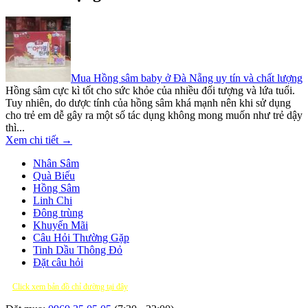
Mua Hồng sâm baby ở Đà Nẵng uy tín và chất lượng
Hồng sâm cực kì tốt cho sức khỏe của nhiều đối tượng và lứa tuổi.
Tuy nhiên, do dược tính của hồng sâm khá mạnh nên khi sử dụng
cho trẻ em dễ gây ra một số tác dụng không mong muốn như trẻ dậy
thì...
Xem chi tiết →
Nhân Sâm
Quà Biếu
Hồng Sâm
Linh Chi
Đông trùng
Khuyến Mãi
Câu Hỏi Thường Gặp
Tinh Dầu Thông Đỏ
Đặt câu hỏi
Click xem bản đồ chỉ đường tại đây