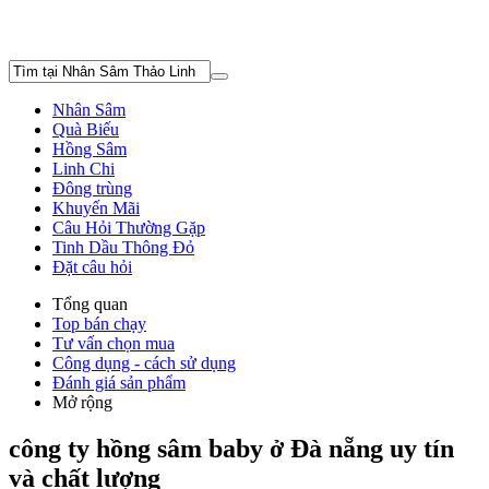
Nhân Sâm
Quà Biếu
Hồng Sâm
Linh Chi
Đông trùng
Khuyến Mãi
Câu Hỏi Thường Gặp
Tinh Dầu Thông Đỏ
Đặt câu hỏi
Tổng quan
Top bán chạy
Tư vấn chọn mua
Công dụng - cách sử dụng
Đánh giá sản phẩm
Mở rộng
công ty hồng sâm baby ở Đà nẵng uy tín
và chất lượng