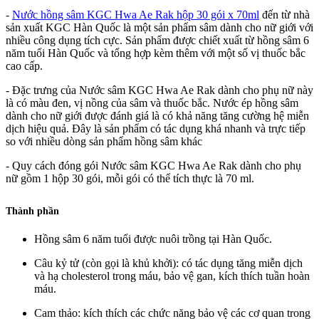
-
Nước hồng sâm KGC Hwa Ae Rak hộp 30 gói x 70ml
đến từ nhà
sản xuất KGC Hàn Quốc là một sản phẩm sâm dành cho nữ giới với
nhiều công dụng tích cực. Sản phẩm được chiết xuất từ hồng sâm 6
năm tuổi Hàn Quốc và tổng hợp kèm thêm với một số vị thuốc bắc
cao cấp.
- Đặc trưng của Nước sâm KGC
Hwa Ae Rak
dành cho phụ nữ này
là có màu đen, vị nồng của sâm và thuốc bắc. Nước ép hồng sâm
dành cho nữ giới được đánh giá là có khả năng tăng cường hệ miễn
dịch hiệu quả. Đây là sản phẩm có tác dụng khá nhanh và trực tiếp
so với nhiều dòng sản phẩm hồng sâm khác
- Quy cách đóng gói Nước sâm KGC
Hwa Ae Rak
dành cho phụ
nữ gồm 1 hộp 30 gói, mỗi gói có thể tích thực là 70 ml.
Thành phần
Hồng sâm 6 năm tuổi được nuôi trồng tại Hàn Quốc.
Câu kỷ tử (còn gọi là khủ khởi): có tác dụng tăng miễn dịch
và hạ cholesterol trong máu, bảo vệ gan, kích thích tuần hoàn
máu.
Cam thảo: kích thích các chức năng bảo vệ các cơ quan trong