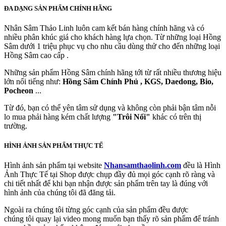
ĐA DẠNG SẢN PHẨM CHÍNH HÃNG
Nhân Sâm Thảo Linh luôn cam kết bán hàng chính hãng và có
nhiều phân khúc giá cho khách hàng lựa chọn. Từ những loại Hồng
Sâm dưới 1 triệu phục vụ cho nhu cầu dùng thử cho đến những loại
Hồng Sâm cao cấp .
Những sản phẩm Hồng Sâm chính hãng tới từ rất nhiều thương hiệu
lớn nổi tiếng như:
Hồng Sâm Chính Phủ , KGS, Daedong, Bio,
Pocheon
...
Từ đó, bạn có thể yên tâm sử dụng và không còn phải bận tâm nỗi
lo mua phải hàng kém chất lượng
"Trôi Nổi"
khác có trên thị
trường.
HÌNH ẢNH SẢN PHẨM THỰC TẾ
Hình ảnh sản phẩm tại website
Nhansamthaolinh.com
đều là Hình
Ảnh Thực Tế tại Shop được chụp đầy đủ mọi góc cạnh rõ ràng và
chi tiết nhất để khi bạn nhận được sản phẩm trên tay là đúng với
hình ảnh của chúng tôi đã đăng tải.
Ngoài ra chúng tôi từng góc cạnh của sản phẩm đều được
chúng tôi quay lại video mong muốn bạn thấy rõ sản phẩm để tránh