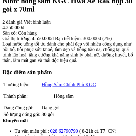
Nước hồng sâm KGC Hwa Ae Rak hộp 30
gói x 70ml
2 đánh giá
Viết bình luận
4.250.000
đ
Sẵn có:
Còn hàng
Giá thị trường:
4.550.000
đ
Bạn tiết kiệm:
300.000
đ
(7%)
Loại nước uống tối ưu dành cho phái đẹp với nhiều công dụng như
bồi bổ, hồi phục sức khoẻ, làm đẹp và hồng hào da, chống lại quá
trình lão hoá, tăng cường khả năng sinh lý phái nữ, dưỡng huyết, bổ
thận, làm mát gan và thải độc hiệu quả.
Đặc điểm sản phẩm
Thương hiệu:
Hồng Sâm Chính Phủ KGC
Thành phần:
Hồng sâm
Dạng đóng gói:
Dạng gói
Số lượng đóng gói:
30 gói
Khuyến mãi
Tư vấn miễn phí :
028 62790790
( 8-21h cả T7, CN)