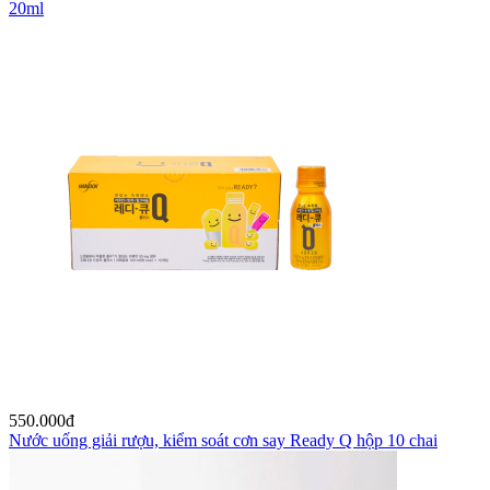
20ml
550.000
đ
Nước uống giải rượu, kiểm soát cơn say Ready Q hộp 10 chai