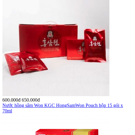
600.000
đ
650.000
đ
Nước hồng sâm Won KGC HongSamWon Pouch hộp 15 gói x
70ml