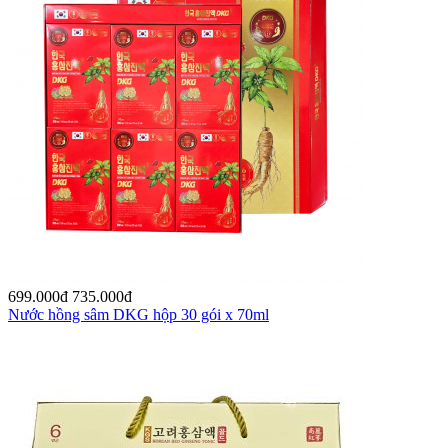
699.000
đ
735.000
đ
Nước hồng sâm DKG hộp 30 gói x 70ml