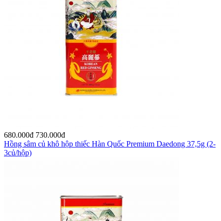
680.000
đ
730.000
đ
Hồng sâm củ khô hộp thiếc Hàn Quốc Premium Daedong 37,5g (2-
3củ/hộp)