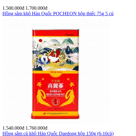
1.500.000
đ
1.700.000
đ
Hồng sâm khô Hàn Quốc POCHEON hộp thiếc 75g 5 củ
1.540.000
đ
1.760.000
đ
Hồng sâm củ khô Hàn Quốc Daedong hộp 150g (6-10củ)