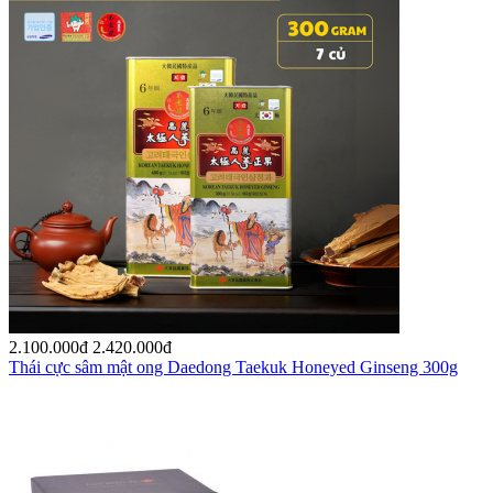
2.100.000
đ
2.420.000
đ
Thái cực sâm mật ong Daedong Taekuk Honeyed Ginseng 300g