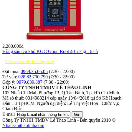
2.200.000
đ
Hồng sâm củ khô KGC Good Root 40Ji 75g - 6 củ
Click xem bản đồ chỉ đường tại đây
Đặt mua:
0969.35.05.05
(7:30 - 22:00)
Tư vấn:
028.62.790.790
(7:30 - 22:00)
Góp ý:
0979.839.887
(7:30 - 22:00)
CÔNG TY TNHH TMDV LÊ THẢO LINH
107 Nhất Chi Mai, Phường 13, Q.Tân Bình, Tp. Hồ Chí Minh.
Mã số thuế: 0314988214 cấp ngày 13/04/2018 tại Sở Kế Hoạch
Đầu Tư TpHCM.
Người đại diện: Lê Thị Việt Hoa - Chức vụ:
Giám Đốc
E-mail
Gửi
Công Ty TNHH TMDV Lê Thảo Linh - Bản quyền 2010 ©
Nhansamthaolinh.com