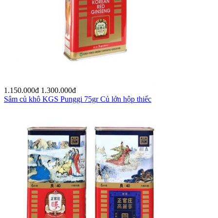
1.150.000
đ
1.300.000
đ
Sâm củ khô KGS Punggi 75gr Củ lớn hộp thiếc