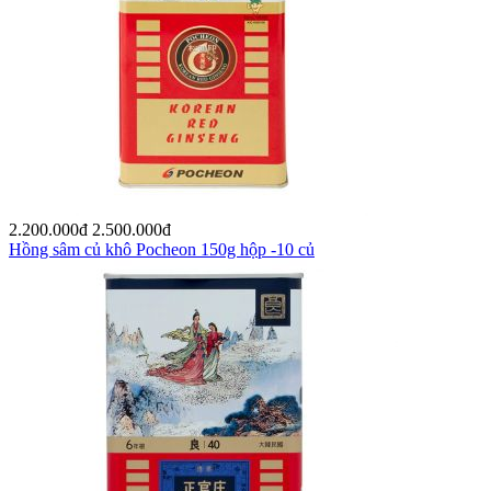
2.200.000
đ
2.500.000
đ
Hồng sâm củ khô Pocheon 150g hộp -10 củ