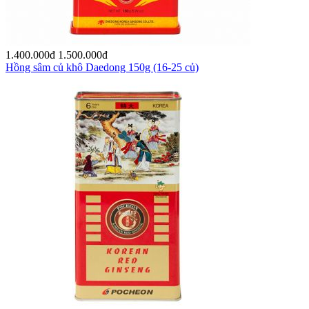
1.400.000
đ
1.500.000
đ
Hồng sâm củ khô Daedong 150g (16-25 củ)