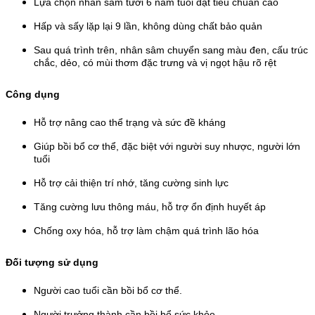
Lựa chọn nhân sâm tươi 6 năm tuổi đạt tiêu chuẩn cao
Hấp và sấy lặp lại 9 lần, không dùng chất bảo quản
Sau quá trình trên, nhân sâm chuyển sang màu đen, cấu trúc
chắc, dẻo, có mùi thơm đặc trưng và vị ngọt hậu rõ rệt
Công dụng
Hỗ trợ nâng cao thể trạng và sức đề kháng
Giúp bồi bổ cơ thể, đặc biệt với người suy nhược, người lớn
tuổi
Hỗ trợ cải thiện trí nhớ, tăng cường sinh lực
Tăng cường lưu thông máu, hỗ trợ ổn định huyết áp
Chống oxy hóa, hỗ trợ làm chậm quá trình lão hóa
Đối tượng sử dụng
Người cao tuổi cần bồi bổ cơ thể.
Người trưởng thành cần bồi bổ sức khỏe