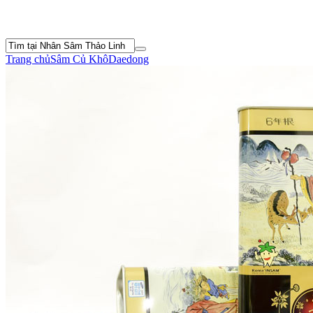
Trang chủ
Sâm Củ Khô
Daedong