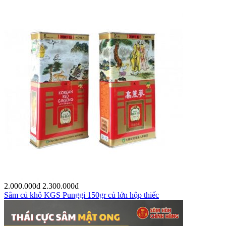
2.000.000
đ
2.300.000
đ
Sâm củ khô KGS Punggi 150gr củ lớn hộp thiếc