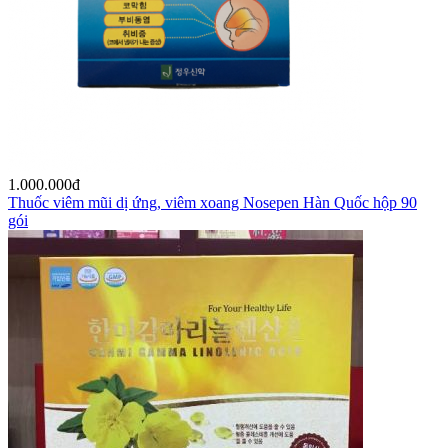
1.000.000
đ
Thuốc viêm mũi dị ứng, viêm xoang Nosepen Hàn Quốc hộp 90
gói