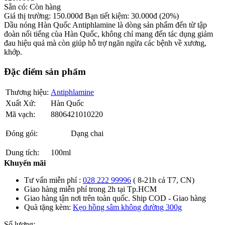
Sẵn có:
Còn hàng
Giá thị trường:
150.000
đ
Bạn tiết kiệm:
30.000
đ
(20%)
Dầu nóng Hàn Quốc Antiphlamine là dòng sản phẩm đến từ tập
đoàn nổi tiếng cùa Hàn Quốc, không chỉ mang đến tác dụng giảm
đau hiệu quả mà còn giúp hỗ trợ ngăn ngừa các bệnh về xương,
khớp.
Đặc điểm sản phẩm
Thương hiệu:
Antiphlamine
Xuất Xứ:
Hàn Quốc
Mã vạch:
8806421010220
Đóng gói:
Dạng chai
Dung tích:
100ml
Khuyến mãi
Tư vấn miễn phí :
028 222 99996
( 8-21h cả T7, CN)
Giao hàng miễn phí trong 2h tại Tp.HCM
Giao hàng tận nơi trên toàn quốc. Ship COD - Giao hàng
Quà tặng kèm:
Kẹo hồng sâm không đường 300g
Số lượng: