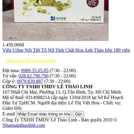
1.450.000
đ
Viên Uống Nội Tiết Tố Nữ Tinh Chất Hoa Anh Thảo hộp 180 viên
Click xem bản đồ chỉ đường tại đây
Đặt mua:
0969.35.05.05
(7:30 - 22:00)
Tư vấn:
028.62.790.790
(7:30 - 22:00)
Góp ý:
0979.839.887
(7:30 - 22:00)
CÔNG TY TNHH TMDV LÊ THẢO LINH
107 Nhất Chi Mai, Phường 13, Q.Tân Bình, Tp. Hồ Chí Minh.
Mã số thuế: 0314988214 cấp ngày 13/04/2018 tại Sở Kế Hoạch
Đầu Tư TpHCM.
Người đại diện: Lê Thị Việt Hoa - Chức vụ:
Giám Đốc
E-mail
Gửi
Công Ty TNHH TMDV Lê Thảo Linh - Bản quyền 2010 ©
Nhansamthaolinh.com