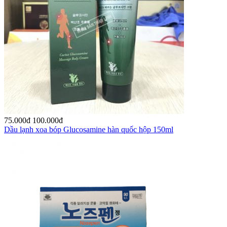
75.000
đ
100.000
đ
Dầu lạnh xoa bóp Glucosamine hàn quốc hộp 150ml