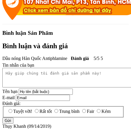
Bình luận Sản Phẩm
Bình luận và đánh giá
Dầu nóng Hàn Quốc Antiphlamine
Đánh giá
5
/
5
5
Tin nhắn của bạn
Tên bạn
E-mail
Đánh giá:
Tuyệt vời!
Rất tốt
Trung bình
Fair
Kém
Thụy Khanh
(09/14/2019)