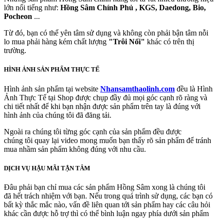
lớn nổi tiếng như:
Hồng Sâm Chính Phủ , KGS, Daedong, Bio,
Pocheon
...
Từ đó, bạn có thể yên tâm sử dụng và không còn phải bận tâm nỗi
lo mua phải hàng kém chất lượng
"Trôi Nổi"
khác có trên thị
trường.
HÌNH ẢNH SẢN PHẨM THỰC TẾ
Hình ảnh sản phẩm tại website
Nhansamthaolinh.com
đều là Hình
Ảnh Thực Tế tại Shop được chụp đầy đủ mọi góc cạnh rõ ràng và
chi tiết nhất để khi bạn nhận được sản phẩm trên tay là đúng với
hình ảnh của chúng tôi đã đăng tải.
Ngoài ra chúng tôi từng góc cạnh của sản phẩm đều được
chúng tôi quay lại video mong muốn bạn thấy rõ sản phẩm để tránh
mua nhầm sản phẩm không đúng với nhu cầu.
DỊCH VỤ HẬU MÃI TẬN TÂM
Đâu phải bạn chỉ mua các sản phẩm Hồng Sâm xong là chúng tôi
đã hết trách nhiệm với bạn. Nếu trong quá trình sử dụng, các bạn có
bất kỳ thắc mắc nào, vấn đề liên quan tới sản phẩm hay các câu hỏi
khác cần được hỗ trợ thì có thể bình luận ngay phía dưới sản phẩm