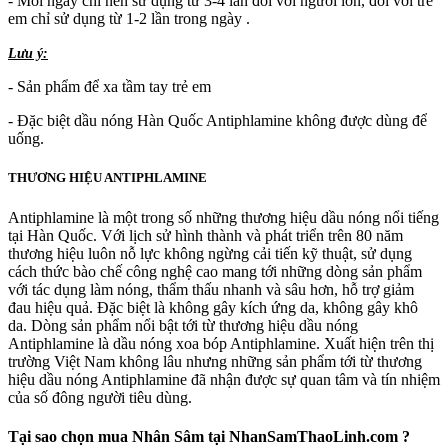
- Mỗi ngày chỉ nên sử dụng từ 3-4 lần đối với người lớn, đối với trẻ
em chỉ sử dụng từ 1-2 lần trong ngày .
Lưu ý:
- Sản phẩm để xa tầm tay trẻ em
- Đặc biệt dầu nóng Hàn Quốc Antiphlamine không được dùng để
uống.
THƯƠNG HIỆU ANTIPHLAMINE
Antiphlamine là một trong số những thương hiệu dầu nóng nổi tiếng
tại Hàn Quốc. Với lịch sử hình thành và phát triển trên 80 năm
thương hiệu luôn nỗ lực không ngừng cải tiến kỹ thuật, sử dụng
cách thức bào chế công nghệ cao mang tới những dòng sản phẩm
với tác dụng làm nóng, thẩm thấu nhanh và sâu hơn, hỗ trợ giảm
đau hiệu quả. Đặc biệt là không gây kích ứng da, không gây khô
da. Dòng sản phẩm nổi bật tới từ thương hiệu dầu nóng
Antiphlamine là dầu nóng xoa bóp Antiphlamine. Xuất hiện trên thị
trường Việt Nam không lâu nhưng những sản phẩm tới từ thương
hiệu dầu nóng Antiphlamine đã nhận được sự quan tâm và tín nhiệm
của số đông người tiêu dùng.
Tại sao chọn mua Nhân Sâm tại NhanSamThaoLinh.com ?