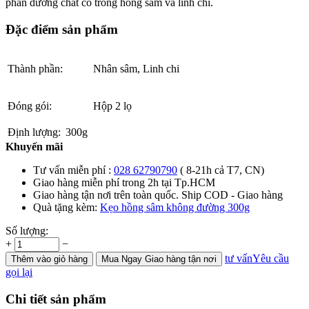
phần dưỡng chất có trong hồng sâm và linh chi.
Đặc điểm sản phẩm
Thành phần:
Nhân sâm, Linh chi
Đóng gói:
Hộp 2 lọ
Định lượng:
300g
Khuyến mãi
Tư vấn miễn phí :
028 62790790
( 8-21h cả T7, CN)
Giao hàng miễn phí trong 2h tại Tp.HCM
Giao hàng tận nơi trên toàn quốc. Ship COD - Giao hàng
Quà tặng kèm:
Kẹo hồng sâm không đường 300g
Số lượng:
+
−
tư vấn
Yêu cầu
Thêm
vào giỏ hàng
Mua Ngay
Giao hàng tận nơi
gọi lại
Chi tiết sản phẩm