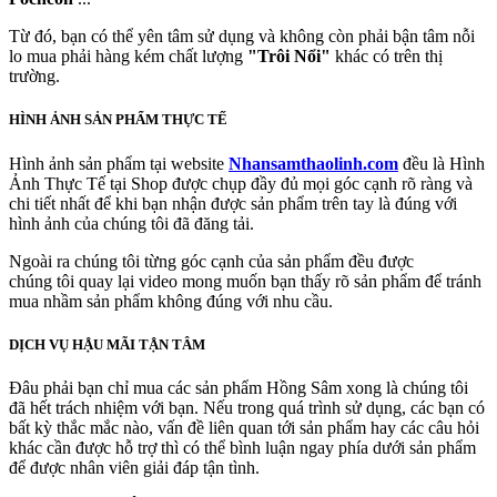
Từ đó, bạn có thể yên tâm sử dụng và không còn phải bận tâm nỗi
lo mua phải hàng kém chất lượng
"Trôi Nổi"
khác có trên thị
trường.
HÌNH ẢNH SẢN PHẨM THỰC TẾ
Hình ảnh sản phẩm tại website
Nhansamthaolinh.com
đều là Hình
Ảnh Thực Tế tại Shop được chụp đầy đủ mọi góc cạnh rõ ràng và
chi tiết nhất để khi bạn nhận được sản phẩm trên tay là đúng với
hình ảnh của chúng tôi đã đăng tải.
Ngoài ra chúng tôi từng góc cạnh của sản phẩm đều được
chúng tôi quay lại video mong muốn bạn thấy rõ sản phẩm để tránh
mua nhầm sản phẩm không đúng với nhu cầu.
DỊCH VỤ HẬU MÃI TẬN TÂM
Đâu phải bạn chỉ mua các sản phẩm Hồng Sâm xong là chúng tôi
đã hết trách nhiệm với bạn. Nếu trong quá trình sử dụng, các bạn có
bất kỳ thắc mắc nào, vấn đề liên quan tới sản phẩm hay các câu hỏi
khác cần được hỗ trợ thì có thể bình luận ngay phía dưới sản phẩm
để được nhân viên giải đáp tận tình.