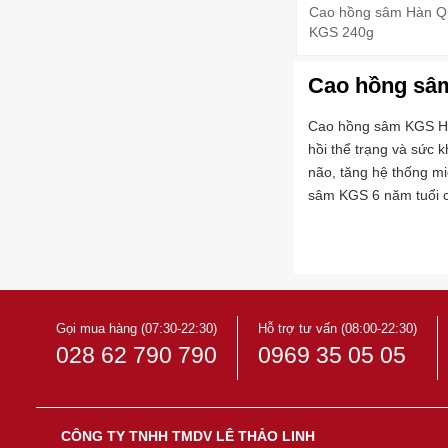
Cao hồng sâm Hàn Q
KGS 240g
Cao hồng sâ
Cao hồng sâm KGS Hàn
hồi thể trạng và sức 
não, tăng hệ thống m
sâm KGS 6 năm tuổi cò
Gọi mua hàng (07:30-22:30)
Hỗ trợ tư vấn (08:00-22:30)
028 62 790 790
0969 35 05 05
CÔNG TY TNHH TMDV LÊ THẢO LINH