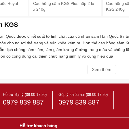
uốc Royal
Cao hồng sâm KGS Plus hộp 2 lọ
Cao hồng s
x 240gr
KGS 240g
m KGS
 Quốc được chiết suất từ tinh chất của củ nhân sâm Hàn Quốc 6 năm
khỏe cho người thể trạng và sức khỏe kém ra. Hơn thế cao hồng sâm KG
iễn dịch chống cảm cúm, làm giảm lượng đường trong máu và chống lão
n có công dụng cải thiện chức năng sinh lý vô cùng hiệu quả
Xem thêm
Hỗ trợ đại lý (08:00-17:30)
Góp ý khiếu nại (08:00-17:30)
0979 839 887
0979 839 887
Hỗ trợ khách hàng