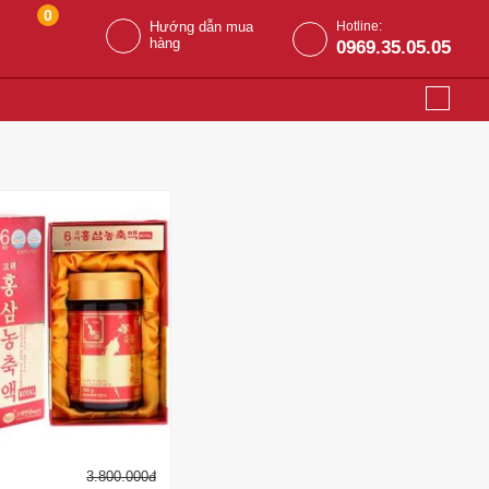
0
Hướng dẫn mua
Hotline:
hàng
0969.35.05.05
3.800.000
đ