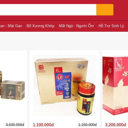
an - Mát Gan
Bổ Xương Khớp
Mất Ngủ - Người Ốm
Hỗ Trợ Sinh Lý
1.100.000
đ
3.200.000
đ
3.500.000
đ
1.150.000
đ