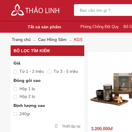
Tất cả sản phẩm
Phòng Chống Đột Quỵ
Bổ G
Trang chủ
Cao Hồng Sâm
KGS
BỘ LỌC TÌM KIẾM
Giá
Từ 1 - 2 triệu
Từ 3 - 5 triệu
Đóng gói cao
Hộp 1 lọ
Hộp 2 lọ
Định lượng cao
240gr
Thiết lập lại
3.200.000
đ