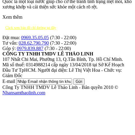
Quốc là một loại nước giúp cho cơ thể tránh tình trạng mệt mỏi, khô
xương khớp và cải thiện sức khỏe một cách rõ rệt.
Xem thêm
Click xem bản đồ chỉ đường tại đây
Đặt mua:
0969.35.05.05
(7:30 - 22:00)
Tư vấn:
028.62.790.790
(7:30 - 22:00)
Góp ý:
0979.839.887
(7:30 - 22:00)
CÔNG TY TNHH TMDV LÊ THẢO LINH
107 Nhất Chi Mai, Phường 13, Q.Tân Bình, Tp. Hồ Chí Minh.
Mã số thuế: 0314988214 cấp ngày 13/04/2018 tại Sở Kế Hoạch
Đầu Tư TpHCM.
Người đại diện: Lê Thị Việt Hoa - Chức vụ:
Giám Đốc
E-mail
Gửi
Công Ty TNHH TMDV Lê Thảo Linh - Bản quyền 2010 ©
Nhansamthaolinh.com