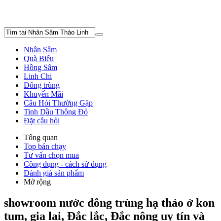
Nhân Sâm
Quà Biếu
Hồng Sâm
Linh Chi
Đông trùng
Khuyến Mãi
Câu Hỏi Thường Gặp
Tinh Dầu Thông Đỏ
Đặt câu hỏi
Tổng quan
Top bán chạy
Tư vấn chọn mua
Công dụng - cách sử dụng
Đánh giá sản phẩm
Mở rộng
showroom nước đông trùng hạ thảo ở kon
tum, gia lai, Đắc lắc, Đắc nông uy tín và