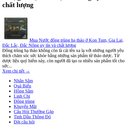
chất lượng
Mua Nước đông trùng hạ thảo ở Kon Tum, Gia Lai,
Đắc Lắc, Đắc Nông uy tín và chất lượng
Đông trùng hạ thảo không còn là cái tên xa lạ với những người yêu
thích chăm sóc sức khỏe bằng những sản phẩm từ thảo dược. Từ
dược liệu quý hiếm này, còn người đã tạo ra nhiều sản phẩm tốt cho
sức...
Xem chi tiết →
Nhân Sâm
Quà Biếu
Hồng Sâm
Linh Chi
Đông trùng
Khuyến Mãi
Câu Hỏi Thường Gặp
Tinh Dầu Thông Đỏ
Đặt câu hỏi