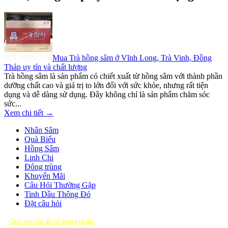
Mua Trà hồng sâm ở Vĩnh Long, Trà Vinh, Đồng
Tháp uy tín và chất lượng
Trà hồng sâm là sản phẩm có chiết xuất từ hồng sâm với thành phần
dưỡng chất cao và giá trị to lớn đối với sức khỏe, nhưng rất tiện
dụng và dễ dàng sử dụng. Đây không chỉ là sản phẩm chăm sóc
sức...
Xem chi tiết →
Nhân Sâm
Quà Biếu
Hồng Sâm
Linh Chi
Đông trùng
Khuyến Mãi
Câu Hỏi Thường Gặp
Tinh Dầu Thông Đỏ
Đặt câu hỏi
Click xem bản đồ chỉ đường tại đây