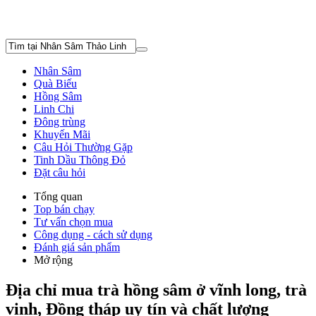
Nhân Sâm
Quà Biếu
Hồng Sâm
Linh Chi
Đông trùng
Khuyến Mãi
Câu Hỏi Thường Gặp
Tinh Dầu Thông Đỏ
Đặt câu hỏi
Tổng quan
Top bán chạy
Tư vấn chọn mua
Công dụng - cách sử dụng
Đánh giá sản phẩm
Mở rộng
Địa chỉ mua trà hồng sâm ở vĩnh long, trà
vinh, Đồng tháp uy tín và chất lượng