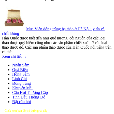
Mua Viên đông trùng hạ thảo ở Hà Nội uy tín và
chất lượng
Hàn Quốc được biết đến như quê hương, cội nguồn của các loại
thảo dược quý hiếm cũng như các sản phẩm chiết xuất từ các loại
thảo dược đó. Các sản phẩm thảo dược của Hàn Quốc nổi tiếng trên
cả thế...
Xem chi tiết →
Nhân Sâm
Quà Biếu
Hồng Sâm
Linh Chi
Đông trùng
Khuyến Mãi
Câu Hỏi Thường Gặp
Tinh Dầu Thông Đỏ
Đặt câu hỏi
Click xem bản đồ chỉ đường tại đây