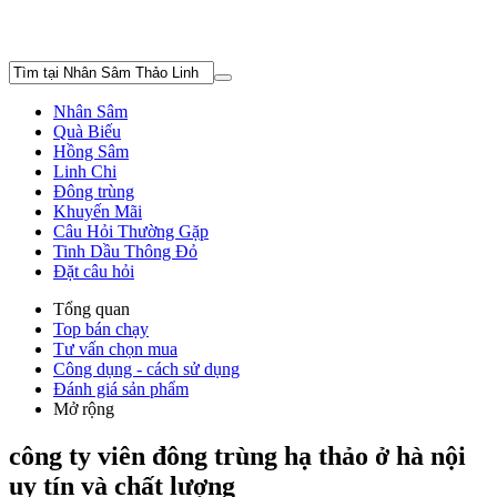
Nhân Sâm
Quà Biếu
Hồng Sâm
Linh Chi
Đông trùng
Khuyến Mãi
Câu Hỏi Thường Gặp
Tinh Dầu Thông Đỏ
Đặt câu hỏi
Tổng quan
Top bán chạy
Tư vấn chọn mua
Công dụng - cách sử dụng
Đánh giá sản phẩm
Mở rộng
công ty viên đông trùng hạ thảo ở hà nội
uy tín và chất lượng